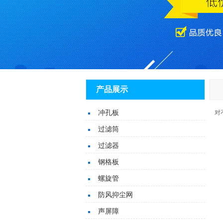
产品展示
冲孔板
对
过滤筒
过滤器
钢格板
螺旋管
防风抑尘网
声屏障